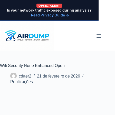
Pular
OPSEC ALERT
para
Is your network traffic exposed during analysis?
o
Read Privacy Guide →
conteúdo
Wifi Security None Enhanced Open
cdaer2
21 de fevereiro de 2026
Publicações