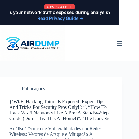
Pular
OPSEC ALERT
para
Is your network traffic exposed during analysis?
o
Read Privacy Guide →
conteúdo
Publicações
{‘Wi-Fi Hacking Tutorials Exposed: Expert Tips
And Tricks For Security Pros Only!’: ”, “How To
Hack Wi-Fi Networks Like A Pro: A Step-By-Step
Guide (Don’T Try This At Home!)”: ‘The Dark Sid
Análise Técnica de Vulnerabilidades em Redes
Wireless: Vetores de Ataque e Mitigação A