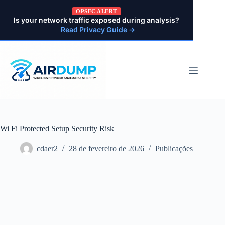
Pular
OPSEC ALERT
para
Is your network traffic exposed during analysis?
o
Read Privacy Guide →
conteúdo
Wi Fi Protected Setup Security Risk
cdaer2
28 de fevereiro de 2026
Publicações