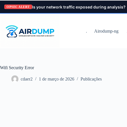
Pular
Is your network traffic exposed during analysis?
para
OPSEC ALERT
o
conteúdo
.
Airodump-ng
Wifi Security Error
cdaer2
1 de março de 2026
Publicações