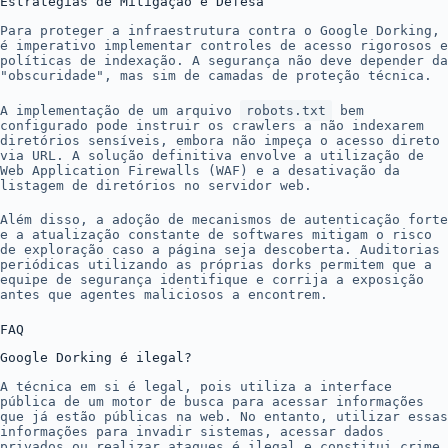
Estratégias de Mitigação e Defesa
Para proteger a infraestrutura contra o Google Dorking,
é imperativo implementar controles de acesso rigorosos e
políticas de indexação. A segurança não deve depender da
"obscuridade", mas sim de camadas de proteção técnica.
A implementação de um arquivo
robots.txt
bem
configurado pode instruir os crawlers a não indexarem
diretórios sensíveis, embora não impeça o acesso direto
via URL. A solução definitiva envolve a utilização de
Web Application Firewalls (WAF) e a desativação da
listagem de diretórios no servidor web.
Além disso, a adoção de mecanismos de autenticação forte
e a atualização constante de softwares mitigam o risco
de exploração caso a página seja descoberta. Auditorias
periódicas utilizando as próprias dorks permitem que a
equipe de segurança identifique e corrija a exposição
antes que agentes maliciosos a encontrem.
FAQ
Google Dorking é ilegal?
A técnica em si é legal, pois utiliza a interface
pública de um motor de busca para acessar informações
que já estão públicas na web. No entanto, utilizar essas
informações para invadir sistemas, acessar dados
privados ou realizar ataques é ilegal e constitui crime