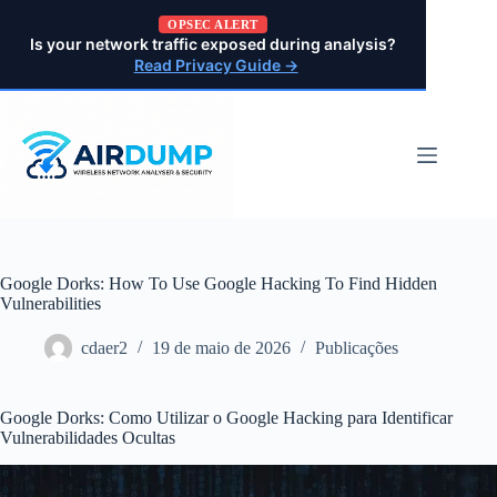
Pular
OPSEC ALERT
para
Is your network traffic exposed during analysis?
o
Read Privacy Guide →
conteúdo
Google Dorks: How To Use Google Hacking To Find Hidden
Vulnerabilities
cdaer2
19 de maio de 2026
Publicações
Google Dorks: Como Utilizar o Google Hacking para Identificar
Vulnerabilidades Ocultas