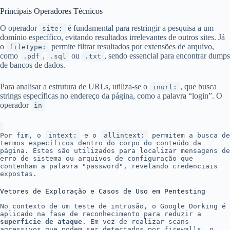
Principais Operadores Técnicos
O operador
é fundamental para restringir a pesquisa a um
site:
domínio específico, evitando resultados irrelevantes de outros sites. Já
o
permite filtrar resultados por extensões de arquivo,
filetype:
como
,
ou
, sendo essencial para encontrar dumps
.pdf
.sql
.txt
de bancos de dados.
Para analisar a estrutura de URLs, utiliza-se o
, que busca
inurl:
strings específicas no endereço da página, como a palavra “login”. O
operador
in
Por fim, o
intext:
e o
allintext:
permitem a busca de
termos específicos dentro do corpo do conteúdo da
página. Estes são utilizados para localizar mensagens de
erro de sistema ou arquivos de configuração que
contenham a palavra "password", revelando credenciais
expostas.
Vetores de Exploração e Casos de Uso em Pentesting
No contexto de um teste de intrusão, o Google Dorking é
aplicado na fase de reconhecimento para reduzir a
superfície de ataque
. Em vez de realizar scans
agressivos que podem ser detectados por firewalls, o