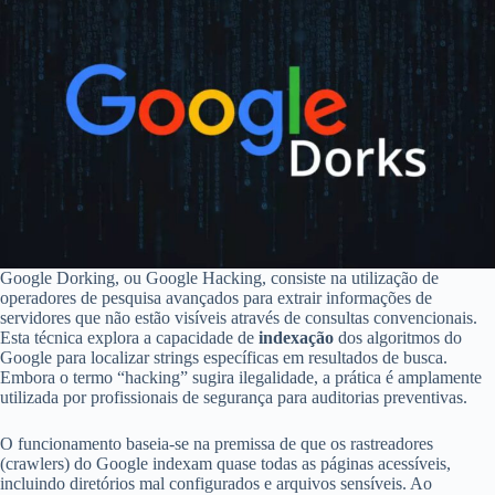
Google Dorking, ou Google Hacking, consiste na utilização de
operadores de pesquisa avançados para extrair informações de
servidores que não estão visíveis através de consultas convencionais.
Esta técnica explora a capacidade de
indexação
dos algoritmos do
Google para localizar strings específicas em resultados de busca.
Embora o termo “hacking” sugira ilegalidade, a prática é amplamente
utilizada por profissionais de segurança para auditorias preventivas.
O funcionamento baseia-se na premissa de que os rastreadores
(crawlers) do Google indexam quase todas as páginas acessíveis,
incluindo diretórios mal configurados e arquivos sensíveis. Ao