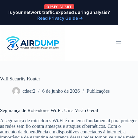
Pular
OPSEC ALERT
para
Is your network traffic exposed during analysis?
o
Read Privacy Guide →
conteúdo
Wifi Security Router
cdaer2
6 de junho de 2026
Publicações
Segurança de Roteadores Wi-Fi: Uma Visão Geral
A segurança de roteadores Wi-Fi é um tema fundamental para proteger
as redes sem fio contra ameaças e ataques cibernéticos. Com o
aumento da dependência em dispositivos conectados à internet, a
importância de garantir a segurança dessas redes tornou-se ainda mais