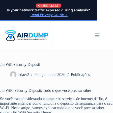
Pular
OPSEC ALERT
para
Is your network traffic exposed during analysis?
o
Read Privacy Guide →
conteúdo
Jio Wifi Security Deposit
cdaer2
9 de junho de 2026
Publicações
Jio WiFi Security Deposit: Tudo o que você precisa saber
Se você está considerando contratar os serviços de internet da Jio, é
importante entender como funciona o depósito de segurança para o seu
Wi-Fi. Neste artigo, vamos explicar tudo o que você precisa saber
sobre o Jio WiFi Security Deposit.