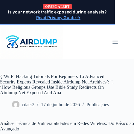
Pular
OPSEC ALERT
para
Is your network traffic exposed during analysis?
o
Read Privacy Guide →
conteúdo
{‘Wi-Fi Hacking Tutorials For Beginners To Advanced
Security Experts Revealed Inside Airdump.Net Archives’: ”,
‘How Religious Groups Use Bible Study Redirects On
Airdump.Net Exposed And Ana
cdaer2
17 de junho de 2026
Publicações
Análise Técnica de Vulnerabilidades em Redes Wireless: Do Básico ao
Avançado