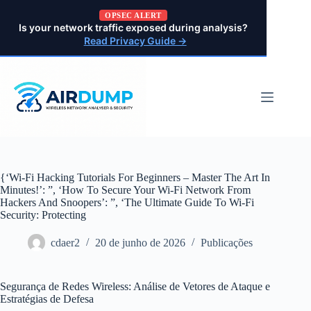
Pular
OPSEC ALERT
para
Is your network traffic exposed during analysis?
o
Read Privacy Guide →
conteúdo
{‘Wi-Fi Hacking Tutorials For Beginners – Master The Art In
Minutes!’: ”, ‘How To Secure Your Wi-Fi Network From
Hackers And Snoopers’: ”, ‘The Ultimate Guide To Wi-Fi
Security: Protecting
cdaer2
20 de junho de 2026
Publicações
Segurança de Redes Wireless: Análise de Vetores de Ataque e
Estratégias de Defesa