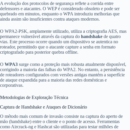
A evolução dos protocolos de segurança reflete a corrida entre
defensores e atacantes. O WEP é considerado obsoleto e pode ser
quebrado em minutos, enquanto o WPA introduziu melhorias que
ainda assim são insuficientes contra ataques modernos.
O WPA2-PSK, amplamente utilizado, utiliza a criptografia AES, mas
permanece vulnerável através da captura do
handshake
de quatro
vias. Este processo ocorre quando um dispositivo se autentica no
roteador, permitindo que o atacante capture a senha em formato
criptografado para posterior quebra offline.
O
WPA3
surge como a proteção mais robusta atualmente disponível,
corrigindo a maioria das falhas do WPA2. No entanto, a persistência
de roteadores configurados com versões antigas mantém a superfície
de ataque expandida para a maioria das redes domésticas e
corporativas.
Metodologias de Exploração Técnica
Captura de Handshake e Ataques de Dicionário
O método mais comum de invasão consiste na captura do aperto de
mão (handshake) entre o cliente e o ponto de acesso. Ferramentas
como Aircrack-ng e Hashcat são utilizadas para testar milhões de