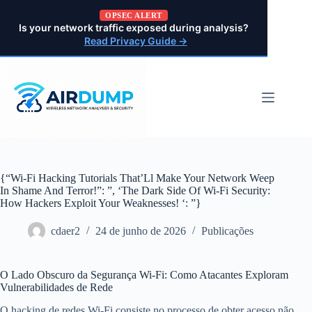
Pular
OPSEC ALERT
para
Is your network traffic exposed during analysis?
o
Read Privacy Guide →
conteúdo
{“Wi-Fi Hacking Tutorials That’Ll Make Your Network Weep
In Shame And Terror!”: ”, ‘The Dark Side Of Wi-Fi Security:
How Hackers Exploit Your Weaknesses! ‘: ”}
cdaer2
24 de junho de 2026
Publicações
O Lado Obscuro da Segurança Wi-Fi: Como Atacantes Exploram
Vulnerabilidades de Rede
O hacking de redes Wi-Fi consiste no processo de obter acesso não