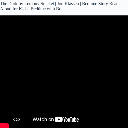
The Dark by Lemony Snicket | Jon Klassen | Bedtime Story Read
Aloud for Kids | Bedtime with Bo