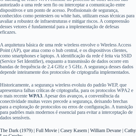
autorizado a uma rede sem fio ou interceptar a comunicação entre
dispositivos e um ponto de acesso. Profissionais de segurança,
conhecidos como pentesters ou white hats, utilizam essas técnicas para
avaliar a robustez de infraestruturas e mitigar riscos. A compreensão
desses vetores é fundamental para a implementação de defesas
eficazes.
A arquitetura básica de uma rede wireless envolve o Wireless Access
Point (AP), que atua como o hub central, e os dispositivos clientes,
como smartphones e laptops. A identificação da rede é feita via SSID
(Service Set Identifier), enquanto a transmissão de dados ocorre em
bandas de frequência de 2.4 GHz e 5 GHz. A segurança desses dados
depende inteiramente dos protocolos de criptografia implementados.
Historicamente, a segurança wireless evoluiu do padrão WEP, que
apresentava falhas críticas de criptografia, para os protocolos WPA2 e
o mais recente
WPA3
. Apesar dos avanços, a conveniência da
conectividade muitas vezes precede a segurança, deixando brechas
para a exploração de protocolos ou erros de configuração. A transição
para padrões mais modernos é essencial para evitar a interceptação de
dados sensíveis.
The Dark (1979) | Full Movie | Casey Kasem | William Devane | Cathy
Lee Crosby