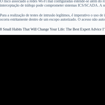
O risco associado a redes Wi-Fi mal configuradas estende-se além do ro
interceptação de tráfego pode comprometer sistemas ICS/SCADA. A supe
Para a realização de testes de intrusão legítimos, é imperativo o uso de
ocorra estritamente dentro de um escopo autorizado. O acesso não autor
8 Small Habits That Will Change Your Life: The Best Expert Advice I