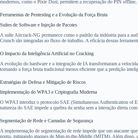
modernos, como o Pixie Dust, permitem a recuperação do PIN offline, 
Ferramentas de Pentesting e a Evolução da Força Bruta
Suítes de Software e Injeção de Pacotes
A suíte Aircrack-NG permanece como o padrão da indústria para a audit
Crunch são integradas ao fluxo de trabalho. A eficácia dessas ferrame
O Impacto da Inteligência Artificial no Cracking
A evolução do hardware e a integração de IA transformaram a velocida
tornando a força bruta tradicional menos eficiente que a predição inte
Estratégias de Defesa e Mitigação de Riscos
Implementação do WPA3 e Criptografia Moderna
O WPA3 introduz o protocolo SAE (Simultaneous Authentication of Equa
natureza do SAE impede a quebra da senha sem a interação direta com 
Segmentação de Rede e Camadas de Segurança
A implementação de segmentação de rede impede que um atacante que c
ponta, mitigando ataques de Man-in-the-Middle (MITM). Além disso, a 