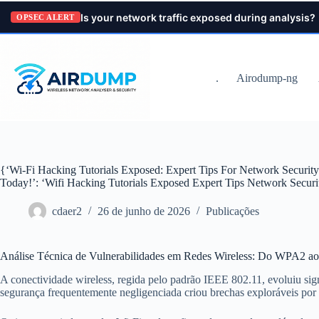
Pular
Is your network traffic exposed during analysis?
para
OPSEC ALERT
o
conteúdo
.
Airodump-ng
{‘Wi-Fi Hacking Tutorials Exposed: Expert Tips For Network Securit
Today!’: ‘Wifi Hacking Tutorials Exposed Expert Tips Network Securi
cdaer2
26 de junho de 2026
Publicações
Análise Técnica de Vulnerabilidades em Redes Wireless: Do WPA2 
A conectividade wireless, regida pelo padrão IEEE 802.11, evoluiu s
segurança frequentemente negligenciada criou brechas exploráveis por 