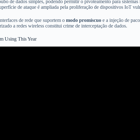
ubo de dados simples, podendo permitir o pivoteamento para sistemas in
rfície de ataque é ampliada pela proliferação de dispositivos IoT vul
 interfaces de rede que suportem o
modo promíscuo
e a injeção de paco
izado a redes wireless constitui crime de interceptação de dados.
’m Using This Year