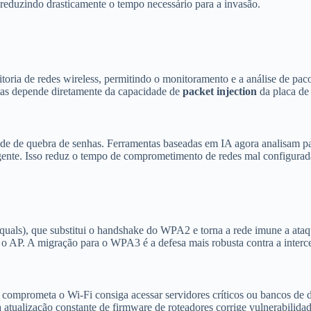
reduzindo drasticamente o tempo necessário para a invasão.
oria de redes wireless, permitindo o monitoramento e a análise de paco
ntas depende diretamente da capacidade de
packet injection
da placa de 
de de quebra de senhas. Ferramentas baseadas em IA agora analisam pa
ligente. Isso reduz o tempo de comprometimento de redes mal configurad
ls), que substitui o handshake do WPA2 e torna a rede imune a ataque
o AP. A migração para o WPA3 é a defesa mais robusta contra a interc
omprometa o Wi-Fi consiga acessar servidores críticos ou bancos de 
atualização constante de firmware de roteadores corrige vulnerabilid