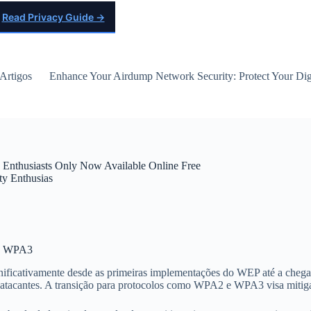
Read Privacy Guide →
Artigos
Enhance Your Airdump Network Security: Protect Your Digi
y Enthusiasts Only Now Available Online Free
ty Enthusias
ao WPA3
ignificativamente desde as primeiras implementações do WEP até a che
atacantes. A transição para protocolos como WPA2 e WPA3 visa mitigar f