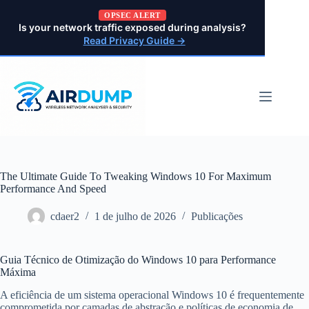
Pular
OPSEC ALERT
para
Is your network traffic exposed during analysis?
o
Read Privacy Guide →
conteúdo
The Ultimate Guide To Tweaking Windows 10 For Maximum
Performance And Speed
cdaer2
1 de julho de 2026
Publicações
Guia Técnico de Otimização do Windows 10 para Performance
Máxima
A eficiência de um sistema operacional Windows 10 é frequentemente
comprometida por camadas de abstração e políticas de economia de