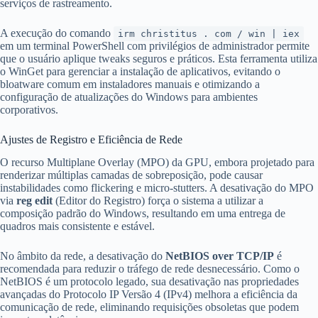
serviços de rastreamento.
A execução do comando
irm christitus . com / win | iex
em um terminal PowerShell com privilégios de administrador permite
que o usuário aplique tweaks seguros e práticos. Esta ferramenta utiliza
o WinGet para gerenciar a instalação de aplicativos, evitando o
bloatware comum em instaladores manuais e otimizando a
configuração de atualizações do Windows para ambientes
corporativos.
Ajustes de Registro e Eficiência de Rede
O recurso Multiplane Overlay (MPO) da GPU, embora projetado para
renderizar múltiplas camadas de sobreposição, pode causar
instabilidades como flickering e micro-stutters. A desativação do MPO
via
reg edit
(Editor do Registro) força o sistema a utilizar a
composição padrão do Windows, resultando em uma entrega de
quadros mais consistente e estável.
No âmbito da rede, a desativação do
NetBIOS over TCP/IP
é
recomendada para reduzir o tráfego de rede desnecessário. Como o
NetBIOS é um protocolo legado, sua desativação nas propriedades
avançadas do Protocolo IP Versão 4 (IPv4) melhora a eficiência da
comunicação de rede, eliminando requisições obsoletas que podem