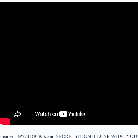
Insider TIPS, TRICKS, and SECRETS! DON’T LOSE WHAT YOU