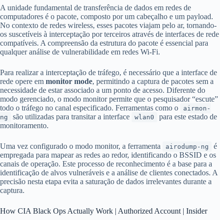
A unidade fundamental de transferência de dados em redes de
computadores é o pacote, composto por um cabeçalho e um payload.
No contexto de redes wireless, esses pacotes viajam pelo ar, tornando-
os suscetíveis à interceptação por terceiros através de interfaces de rede
compatíveis. A compreensão da estrutura do pacote é essencial para
qualquer análise de vulnerabilidade em redes Wi-Fi.
Para realizar a interceptação de tráfego, é necessário que a interface de
rede opere em
monitor mode
, permitindo a captura de pacotes sem a
necessidade de estar associado a um ponto de acesso. Diferente do
modo gerenciado, o modo monitor permite que o pesquisador “escute”
todo o tráfego no canal especificado. Ferramentas como o
airmon-
são utilizadas para transitar a interface
para este estado de
ng
wlan0
monitoramento.
Uma vez configurado o modo monitor, a ferramenta
é
airodump-ng
empregada para mapear as redes ao redor, identificando o BSSID e os
canais de operação. Este processo de reconhecimento é a base para a
identificação de alvos vulneráveis e a análise de clientes conectados. A
precisão nesta etapa evita a saturação de dados irrelevantes durante a
captura.
How CIA Black Ops Actually Work | Authorized Account | Insider