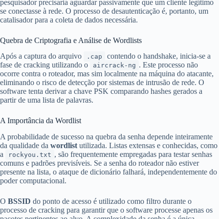
pesquisador precisaria aguardar passivamente que um cliente legítimo
se conectasse à rede. O processo de desautenticação é, portanto, um
catalisador para a coleta de dados necessária.
Quebra de Criptografia e Análise de Wordlists
Após a captura do arquivo
contendo o handshake, inicia-se a
.cap
fase de cracking utilizando o
. Este processo não
aircrack-ng
ocorre contra o roteador, mas sim localmente na máquina do atacante,
eliminando o risco de detecção por sistemas de intrusão de rede. O
software tenta derivar a chave PSK comparando hashes gerados a
partir de uma lista de palavras.
A Importância da Wordlist
A probabilidade de sucesso na quebra da senha depende inteiramente
da qualidade da
wordlist
utilizada. Listas extensas e conhecidas, como
a
, são frequentemente empregadas para testar senhas
rockyou.txt
comuns e padrões previsíveis. Se a senha do roteador não estiver
presente na lista, o ataque de dicionário falhará, independentemente do
poder computacional.
O
BSSID
do ponto de acesso é utilizado como filtro durante o
processo de cracking para garantir que o software processe apenas os
pacotes pertinentes ao alvo. A complexidade da senha é a única