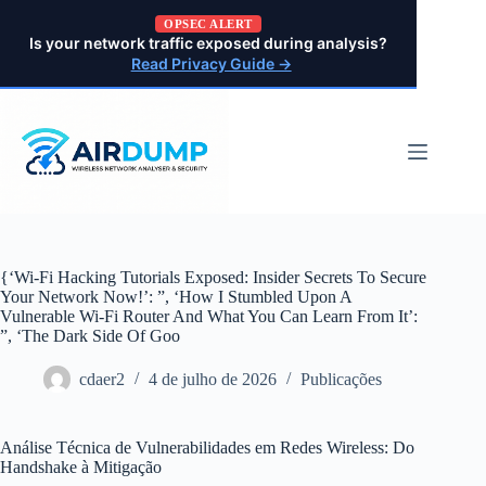
Pular
OPSEC ALERT
para
Is your network traffic exposed during analysis?
o
Read Privacy Guide →
conteúdo
{‘Wi-Fi Hacking Tutorials Exposed: Insider Secrets To Secure
Your Network Now!’: ”, ‘How I Stumbled Upon A
Vulnerable Wi-Fi Router And What You Can Learn From It’:
”, ‘The Dark Side Of Goo
cdaer2
4 de julho de 2026
Publicações
Análise Técnica de Vulnerabilidades em Redes Wireless: Do
Handshake à Mitigação