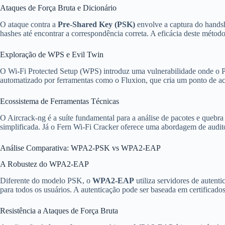
Ataques de Força Bruta e Dicionário
O ataque contra a
Pre-Shared Key (PSK)
envolve a captura do handsha
hashes até encontrar a correspondência correta. A eficácia deste métod
Exploração de WPS e Evil Twin
O Wi-Fi Protected Setup (WPS) introduz uma vulnerabilidade onde o PIN
automatizado por ferramentas como o Fluxion, que cria um ponto de ace
Ecossistema de Ferramentas Técnicas
O Aircrack-ng é a suíte fundamental para a análise de pacotes e que
simplificada. Já o Fern Wi-Fi Cracker oferece uma abordagem de auditor
Análise Comparativa: WPA2-PSK vs WPA2-EAP
A Robustez do WPA2-EAP
Diferente do modelo PSK, o
WPA2-EAP
utiliza servidores de auten
para todos os usuários. A autenticação pode ser baseada em certificados
Resistência a Ataques de Força Bruta