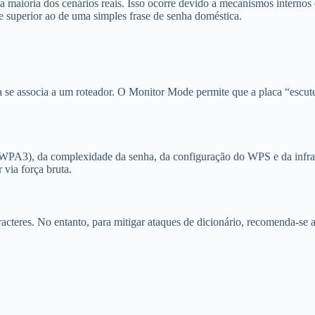
ioria dos cenários reais. Isso ocorre devido a mecanismos internos d
e superior ao de uma simples frase de senha doméstica.
e associa a um roteador. O Monitor Mode permite que a placa “escute”
PA3), da complexidade da senha, da configuração do WPS e da infrae
via força bruta.
res. No entanto, para mitigar ataques de dicionário, recomenda-se a u