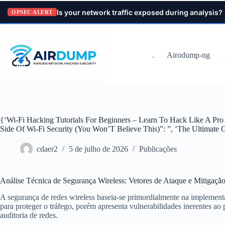
Pular
Is your network traffic exposed during analysis?
para
OPSEC ALERT
o
conteúdo
.
Airodump-ng
{‘Wi-Fi Hacking Tutorials For Beginners – Learn To Hack Like A Pr
Side Of Wi-Fi Security (You Won’T Believe This)”: ”, ‘The Ultimate 
cdaer2
5 de julho de 2026
Publicações
Análise Técnica de Segurança Wireless: Vetores de Ataque e Mitig
A segurança de redes wireless baseia-se primordialmente na implementa
para proteger o tráfego, porém apresenta vulnerabilidades inerentes ao
auditoria de redes.