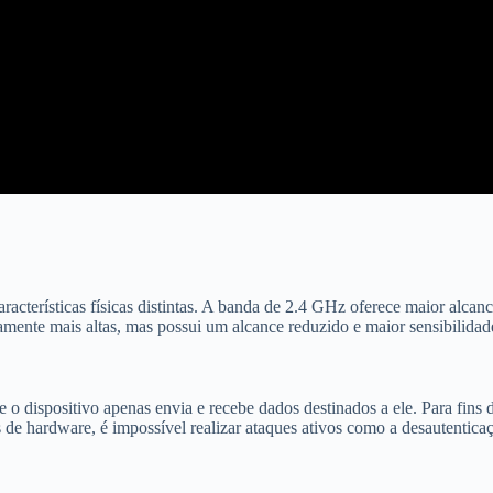
acterísticas físicas distintas. A banda de 2.4 GHz oferece maior alca
mente mais altas, mas possui um alcance reduzido e maior sensibilidade 
 dispositivo apenas envia e recebe dados destinados a ele. Para fins d
 de hardware, é impossível realizar ataques ativos como a desautenticaç