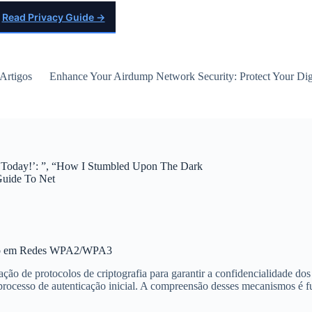
Read Privacy Guide →
Artigos
Enhance Your Airdump Network Security: Protect Your Digi
o Today!’: ”, “How I Stumbled Upon The Dark
Guide To Net
ação em Redes WPA2/WPA3
ção de protocolos de criptografia para garantir a confidencialidade d
 processo de autenticação inicial. A compreensão desses mecanismos é f