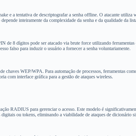
ke e a tentativa de descriptografar a senha offline. O atacante utiliza 
o depende inteiramente da complexidade da senha e da qualidade da lista
 de 8 dígitos pode ser atacado via brute force utilizando ferramentas
sso falso para induzir o usuário a fornecer a senha voluntariamente.
bra de chaves WEP/WPA. Para automação de processos, ferramentas como
ia com interface gráfica para a gestão de ataques wireless.
ticação RADIUS para gerenciar o acesso. Este modelo é significativame
 digitais ou tokens, eliminando a viabilidade de ataques de dicionário s