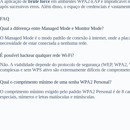
A aplicação de
brute force
em ambientes WPA2-EAP é impraticável na ma
após sucessivos erros. Além disso, o espaço de credenciais é vastament
FAQ
Qual a diferença entre Managed Mode e Monitor Mode?
O Managed Mode é o modo padrão de conexão à internet, onde a placa s
necessidade de estar conectada a nenhuma rede.
É possível hackear qualquer rede Wi-Fi?
Não. A viabilidade depende do protocolo de segurança (WEP, WPA2, W
complexas e sem WPS ativo são extremamente difíceis de comprometer 
Qual o comprimento mínimo de uma senha WPA2 Personal?
O comprimento mínimo exigido pelo padrão WPA2 Personal é de 8 caracte
especiais, números e letras maiúsculas e minúsculas.