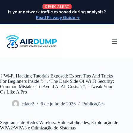
Pular
OPSEC ALERT
para
Is your network traffic exposed during analysis?
o
Read Privacy Guide →
conteúdo
{‘Wi-Fi Hacking Tutorials Exposed: Expert Tips And Tricks
For Beginners Inside!’: ”, ‘The Dark Side Of Wi-Fi Security:
Common Mistakes To Avoid At All Costs.’: ”, “Tweak Your
Os Like A Pro
cdaer2
6 de julho de 2026
Publicações
Segurança de Redes Wireless: Vulnerabilidades, Exploração de
WPA2/WPA3 e Otimização de Sistemas