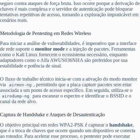
seguro contra ataques de força bruta. Isso ocorre porque a derivação de
chaves é mais complexa e o servidor de autenticação pode bloquear
tentativas repetitivas de acesso, tornando a exploração impraticável em
cenários reais.
Metodologia de Pentesting em Redes Wireless
Para iniciar a análise de vulnerabilidades, é imperativo que a interface
de rede suporte o
monitor mode
e a injeção de pacotes. Ferramentas
como o Kali Linux fornecem o ecossistema necessário, enquanto
adaptadores como o Alfa AWUS036NHA são preferidos por sua
estabilidade e potência de sinal.
O fluxo de trabalho técnico inicia-se com a ativação do modo monitor
via
, permitindo que a placa capture pacotes sem estar
airmon-ng
associada a um ponto de acesso específico. Em seguida, utiliza-se o
para escanear o espectro e identificar o BSSID e o
airodump-ng
canal da rede alvo.
Captura de Handshake e Ataques de Desautenticação
O objetivo principal em redes WPA2-PSK é capturar o
handshake
,
que é a troca de chaves que ocorre quando um dispositivo se conecta
ao roteador. Para acelerar esse processo, o pentester pode executar