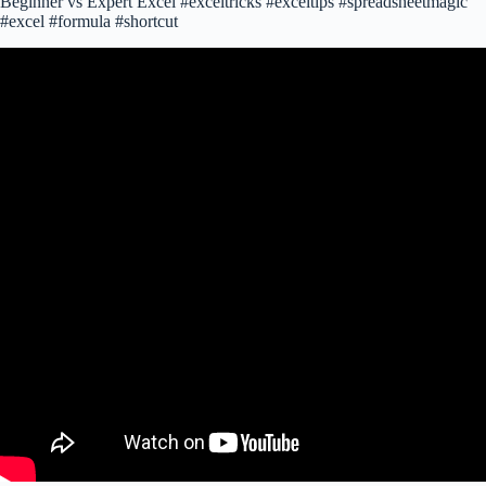
Beginner vs Expert Excel #exceltricks #exceltips #spreadsheetmagic
#excel #formula #shortcut