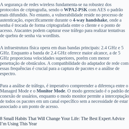
A segurança de redes wireless fundamenta-se na robustez dos
protocolos de criptografia, sendo o
WPA2-PSK
com AES o padrão
mais difundido. No entanto, a vulnerabilidade reside no processo de
autenticação, especificamente durante o
4-way handshake
, onde a
senha é trocada de forma criptografada entre o cliente e o ponto de
acesso. Atacantes podem capturar esse tráfego para realizar tentativas
de quebra de senha via wordlists.
A infraestrutura física opera em duas bandas principais: 2.4 GHz e 5
GHz. Enquanto a banda de 2.4 GHz oferece maior alcance, a de 5
GHz proporciona velocidades superiores, porém com menor
penetração de obstáculos. A compatibilidade do adaptador de rede com
essas frequências é crucial para a captura de pacotes e a análise de
espectro.
Para a análise de tráfego, é imperativo compreender a diferença entre o
Managed Mode e o
Monitor Mode
. O modo gerenciado é o padrão de
conexão de usuários, enquanto o modo monitor permite a interceptação
de todos os pacotes em um canal específico sem a necessidade de estar
associado a um ponto de acesso.
8 Small Habits That Will Change Your Life: The Best Expert Advice
I’m Using This Year