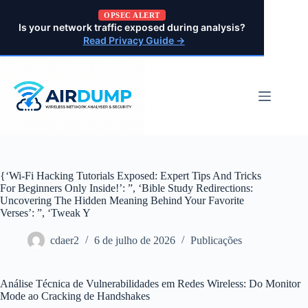
Pular
OPSEC ALERT
para
Is your network traffic exposed during analysis?
o
Read Privacy Guide →
conteúdo
{‘Wi-Fi Hacking Tutorials Exposed: Expert Tips And Tricks
For Beginners Only Inside!’: ”, ‘Bible Study Redirections:
Uncovering The Hidden Meaning Behind Your Favorite
Verses’: ”, ‘Tweak Y
cdaer2
6 de julho de 2026
Publicações
Análise Técnica de Vulnerabilidades em Redes Wireless: Do Monitor
Mode ao Cracking de Handshakes