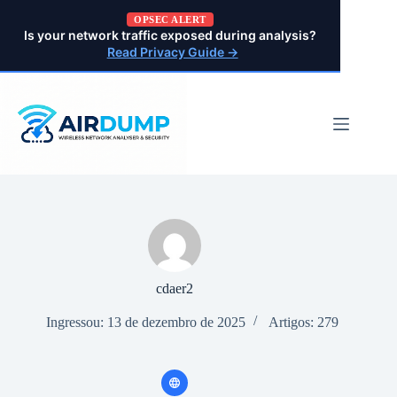
Pular
OPSEC ALERT
para
Is your network traffic exposed during analysis?
o
Read Privacy Guide →
conteúdo
cdaer2
Ingressou: 13 de dezembro de 2025
Artigos: 279