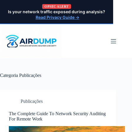
Pular
OPSEC ALERT
para
Is your network traffic exposed during analysis?
o
Read Privacy Guide →
conteúdo
Categoria
Publicações
Publicações
The Complete Guide To Network Security Auditing
For Remote Work