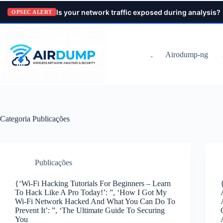
Pular
Is your network traffic exposed during analysis?
para
OPSEC ALERT
o
conteúdo
.
Airodump-ng
Categoria
Publicações
Publicações
{‘Wi-Fi Hacking Tutorials For Beginners – Learn
To Hack Like A Pro Today!’: ”, ‘How I Got My
Wi-Fi Network Hacked And What You Can Do To
Prevent It’: ”, ‘The Ultimate Guide To Securing
You