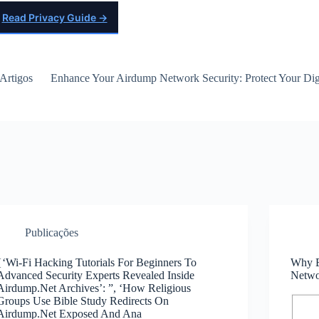
Read Privacy Guide →
Artigos
Enhance Your Airdump Network Security: Protect Your Digi
Publicações
{‘Wi-Fi Hacking Tutorials For Beginners To
Why E
Advanced Security Experts Revealed Inside
Netwo
Airdump.Net Archives’: ”, ‘How Religious
Groups Use Bible Study Redirects On
Airdump.Net Exposed And Ana