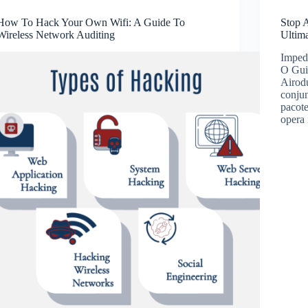
How To Hack Your Own Wifi: A Guide To
Stop 
Wireless Network Auditing
Ultim
Imped
O Guia
Airod
conjun
pacote
opera 