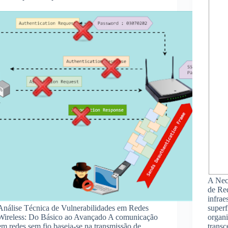
A Nece
de Re
infrae
Análise Técnica de Vulnerabilidades em Redes
superf
Wireless: Do Básico ao Avançado A comunicação
organi
em redes sem fio baseia-se na transmissão de
transc